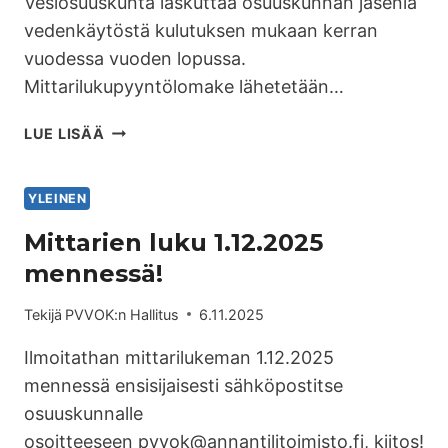
Vesiosuuskunta laskuttaa osuuskunnan jäseniä
vedenkäytöstä kulutuksen mukaan kerran
vuodessa vuoden lopussa.
Mittarilukupyyntölomake lähetetään…
LUE LISÄÄ
YLEINEN
Mittarien luku 1.12.2025
mennessä!
Tekijä
PVVOK:n Hallitus
6.11.2025
Ilmoitathan mittarilukeman 1.12.2025
mennessä ensisijaisesti sähköpostitse
osuuskunnalle
osoitteeseen pvvok@annantilitoimisto.fi, kiitos!