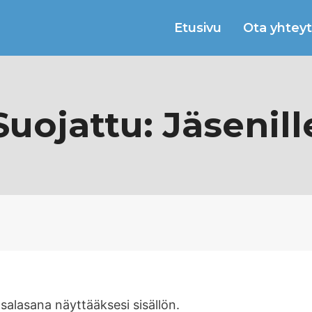
Etusivu
Ota yhteyt
Suojattu: Jäsenill
 salasana näyttääksesi sisällön.