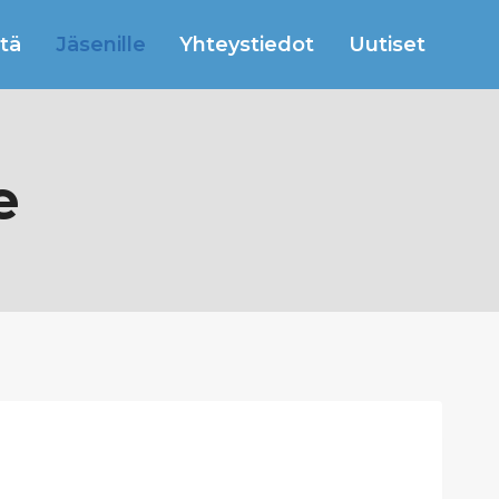
tä
Jäsenille
Yhteystiedot
Uutiset
e